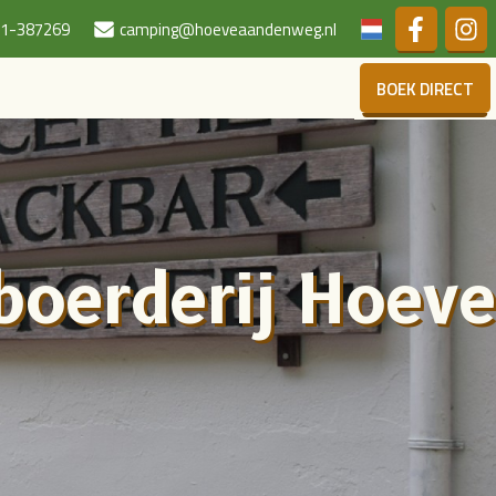
Duits
1-387269
camping@hoeveaandenweg.nl
BOEK DIRECT