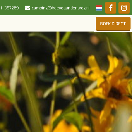
Duits
1-387269
camping@hoeveaandenweg.nl
BOEK DIRECT