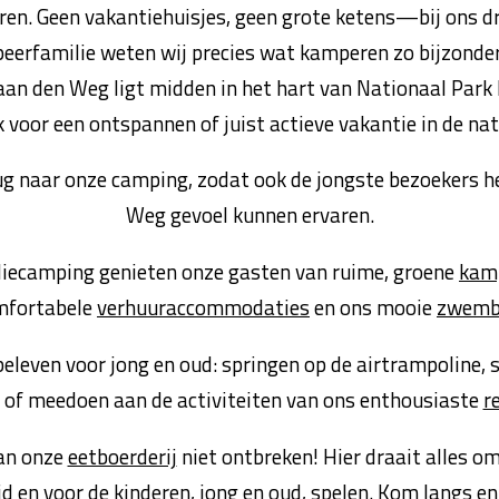
ren. Geen vakantiehuisjes, geen grote ketens—bij ons d
eerfamilie weten wij precies wat kamperen zo bijzonder 
an den Weg ligt midden in het hart van Nationaal Park 
k voor een ontspannen of juist actieve vakantie in de nat
ug naar onze camping, zodat ook de jongste bezoekers 
Weg gevoel kunnen ervaren.
liecamping genieten onze gasten van ruime, groene
kam
mfortabele
verhuuraccommodaties
en ons mooie
zwemb
beleven voor jong en oud: springen op de airtrampoline, s
s of meedoen aan de activiteiten van ons enthousiaste
r
an onze
eetboerderij
niet ontbreken! Hier draait alles o
eid en voor de kinderen, jong en oud, spelen. Kom langs en