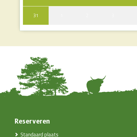
31
1
2
3
Reserveren
Standaard plaats