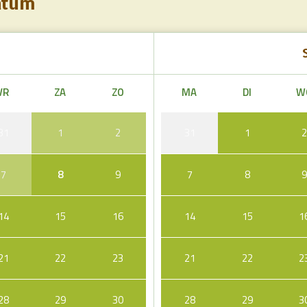
atum
VR
ZA
ZO
MA
DI
W
31
1
2
31
1
7
8
9
7
8
14
15
16
14
15
1
21
22
23
21
22
2
28
29
30
28
29
3