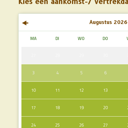
Kies een aankomst-/ vertrekd
Augustus
2026
MA
DI
WO
DO
27
28
29
30
3
4
5
6
10
11
12
13
17
18
19
20
24
25
26
27