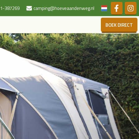
Duits
1-387269
camping@hoeveaandenweg.nl
BOEK DIRECT