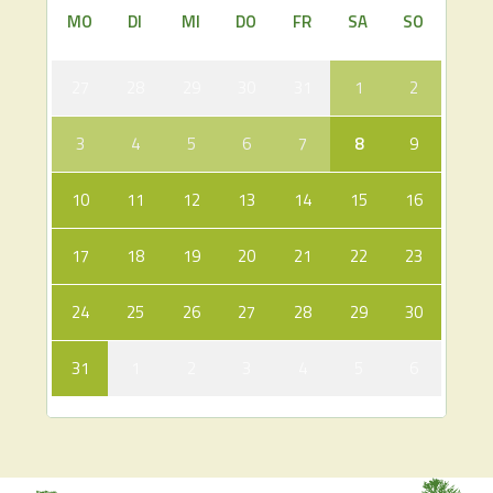
MO
DI
MI
DO
FR
SA
SO
27
28
29
30
31
1
2
3
4
5
6
7
8
9
10
11
12
13
14
15
16
17
18
19
20
21
22
23
24
25
26
27
28
29
30
31
1
2
3
4
5
6