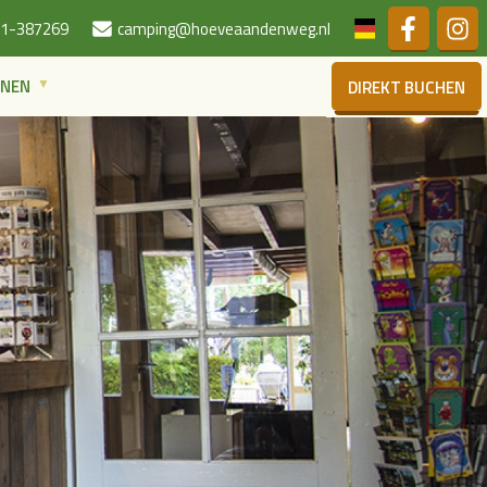
Niederländis
1-387269
camping@hoeveaandenweg.nl
ONEN
DIREKT BUCHEN