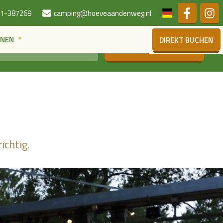
Niederländis
1-387269
camping@hoeveaandenweg.nl
ONEN
DIREKT BUCHEN
SUCHE
ichtig.