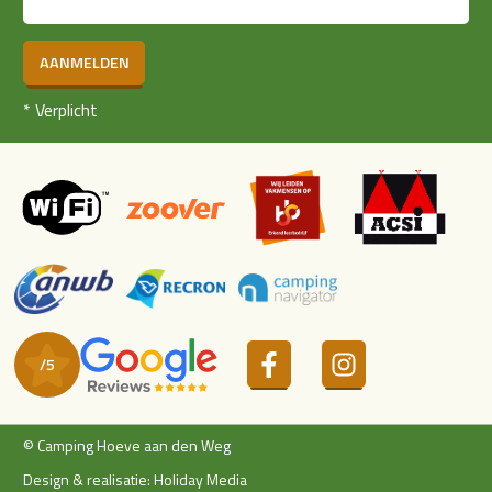
AANMELDEN
*
Verplicht
© Camping Hoeve aan den Weg
Design & realisatie: Holiday Media